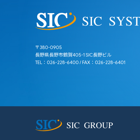
社における
株式会社SICシステム
4. 共同利用
当社は、SI
す。
〒380-0905
4-1. 共同
長野県長野市鶴賀405-1 SIC長野ビル
TEL：026-228-6400 / FAX：026-228-6401
お取引先や
氏名、会社
要な項目
4-2. 共同
SICグループ
4-3. 共同
SIC GROUP
・ お取引先
・ 人事管理