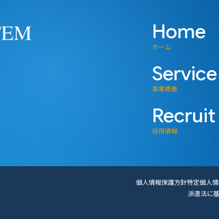
人事管理に関わる業務
Home
について
Cグループ各社で取り扱う個人情報をグループ内で共同利用することがあ
ホーム
Service
利用する個人情報の項目
事業概要
パートナー企業様等、およびグループ各社役員・従業員に関する個人情報
Recruit
名、住所、電話番号、メールアドレス、その他利用目的を達成するため
採用情報
して利用する者の範囲
の各社
個人情報保護方針
特定個人情
して利用する者の利用目的
派遣法に基
やパートナー企業様等からのお問合せ・ご依頼への対応
、教育・研修等グループ管理上必要な業務