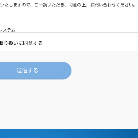
載いたしますので、ご一読いただき、同意の上、お問い合わせください。
Cシステム
05 長野県長野市鶴賀405-1 SIC長野ビル
取り扱いに同意する
倉石 晃壮
保護管理者及び連絡先
送信する
情報保護管理者
は、下記の通りです。
05 長野県長野市鶴賀405-1 SIC長野ビル
28-6400 FAX：026-228-6401 e-mail：
privacy@sic-system.co.jp
曜日〜金曜日の9：00〜18：00（土・日・祝・年末年始を除く）
の収集および利用の目的
活動（以下の通り）においてのみ利用します。
者への情報提供、連絡、通知、採用選考手続き、採用応募者の入社までの