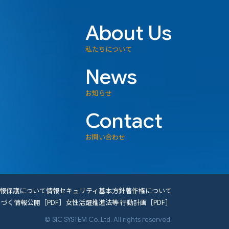
About Us
りま
私たちについて
News
お知らせ
Contact
に必
お問い合わせ
報保護について
情報セキュリティ基本方針
著作権について
づく情報公開［PDF］
女性活躍推進法等 行動計画［PDF］
© SIC SYSTEM Co.,Ltd. All rights reserved.