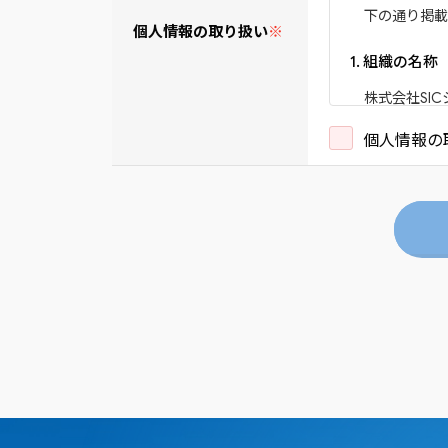
下の通り掲
個人情報の取り扱い
※
1. 組織の名称
株式会社SI
〒380-09
個人情報の
代表取締役 
2. 個人情報
当社の
個人
横沼 幹生
〒380-09
TEL：026-2
受付時間：月
3. 個人情報
当社の採用
・採用応募